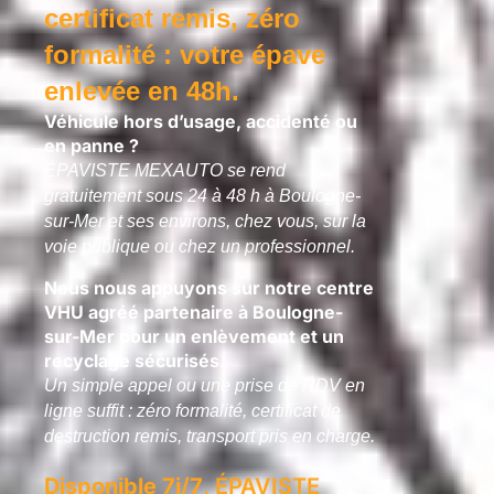
certificat remis, zéro
formalité : votre épave
enlevée en 48h.
Véhicule hors d’usage, accidenté ou
en panne ?
ÉPAVISTE MEXAUTO se rend
gratuitement sous 24 à 48 h à Boulogne-
sur-Mer et ses environs, chez vous, sur la
voie publique ou chez un professionnel.
Nous nous appuyons sur notre centre
VHU agréé partenaire à Boulogne-
sur-Mer pour un enlèvement et un
recyclage sécurisés.
Un simple appel ou une prise de RDV en
ligne suffit : zéro formalité, certificat de
destruction remis, transport pris en charge.
Disponible 7j/7
, ÉPAVISTE