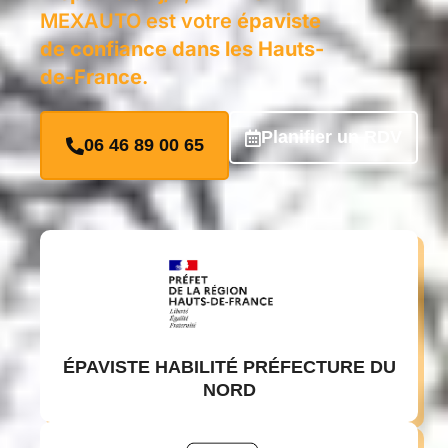
MEXAUTO est votre
épaviste
de confiance dans les Hauts-
de-France
.
Planifier un RDV
06 46 89 00 65
ÉPAVISTE HABILITÉ PRÉFECTURE DU
NORD