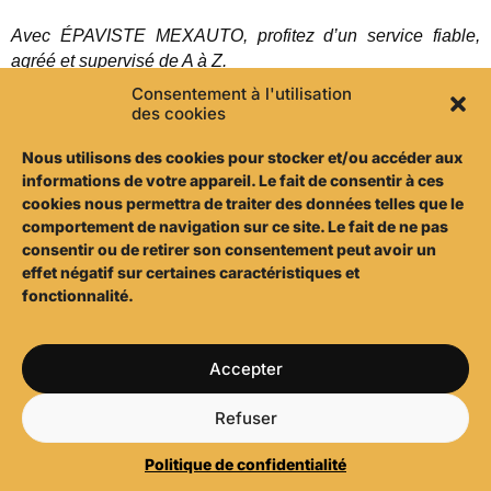
Avec ÉPAVISTE MEXAUTO, profitez d’un service fiable,
agréé et supervisé de A à Z.
Consentement à l'utilisation
Une demande = un enchaînement rapide.
des cookies
Nous utilisons d
es cookies pour stocker et/ou accéder aux
Prendre un RDV à
informations de votre appareil. Le fait de consentir à ces
06 46 89 00 65
Boulogne-sur-Mer
cookies nous permettra de traiter des données telles que le
comportement de navigation sur ce site. Le fait de ne pas
consentir ou de retirer son consentement peut avoir un
effet négatif sur certaines caractéristiques et
fonctionnalité.
Accepter
Refuser
Politique de confidentialité