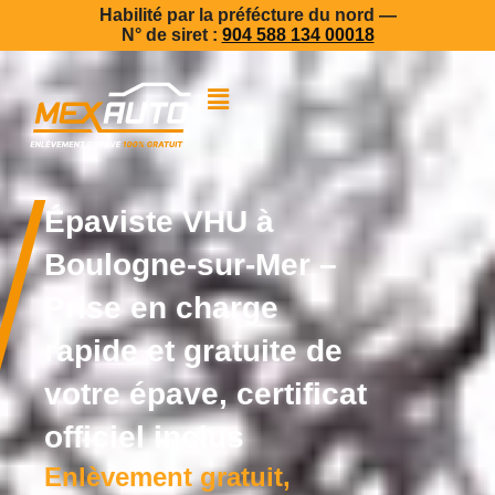
Habilité par la préfécture du nord —
N° de siret :
904 588 134 00018
Épaviste VHU à
Boulogne-sur-Mer –
Prise en charge
rapide et gratuite de
votre épave, certificat
officiel inclus
Enlèvement gratuit,