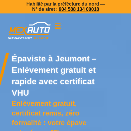
Habilité par la préfécture du nord —
N° de siret :
904 588 134 00018
Épaviste à Jeumont –
Enlèvement gratuit et
rapide avec certificat
VHU
Enlèvement gratuit,
certificat remis, zéro
formalité : votre épave