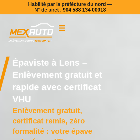
Habilité par la préfécture du nord —
N° de siret :
904 588 134 00018
Épaviste à Lens –
Enlèvement gratuit et
rapide avec certificat
VHU
Enlèvement gratuit,
certificat remis, zéro
formalité : votre épave